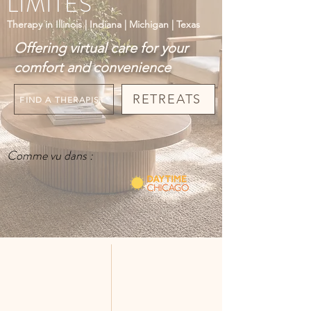
LIMITES
Therapy in Illinois | Indiana | Michigan | Texas
Offering virtual care for your
comfort and convenience
RETREATS
FIND A THERAPIST
Comme vu dans :