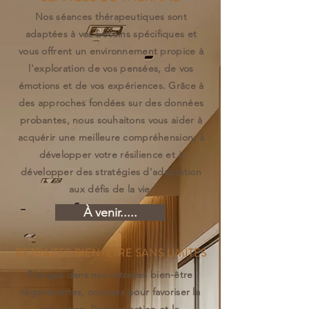
Nos séances thérapeutiques sont
adaptées à vos besoins spécifiques et
vous offrent un environnement propice à
l'exploration de vos pensées, de vos
émotions et de vos expériences. Grâce à
des approches fondées sur des données
probantes, nous souhaitons vous aider à
acquérir une meilleure compréhension, à
développer votre résilience et à
développer des stratégies d'adaptation
aux défis de la vie.
À venir.....
RETRAITES BIEN-ÊTRE SANS LIMITES
Plongez dans nos retraites bien-être
régénérantes, conçues pour favoriser la